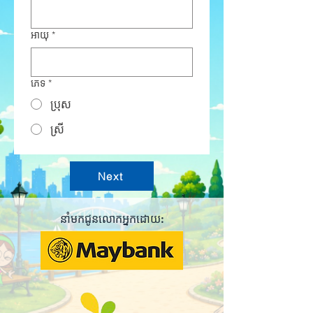
អាយុ
*
ភេទ
*
ប្រុស
ស្រី
Next
នាំមក​ជូន​លោកអ្នក​ដោយ: