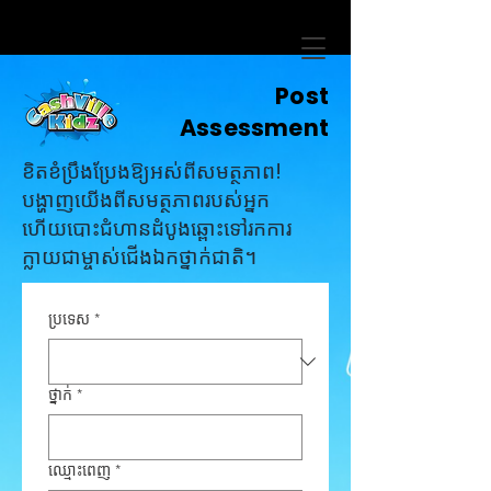
Post
Assessment
ខិតខំប្រឹងប្រែងឱ្យអស់ពីសមត្ថភាព!
បង្ហាញយើងពីសមត្ថភាពរបស់អ្នក
ហើយបោះជំហានដំបូងឆ្ពោះទៅរកការ
ក្លាយជាម្ចាស់ជើងឯកថ្នាក់ជាតិ។
ប្រទេស
*
ថ្នាក់
*
ឈ្មោះពេញ
*